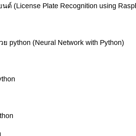
ต์ (License Plate Recognition using Rasp
 python (Neural Network with Python)
ython
thon
ย