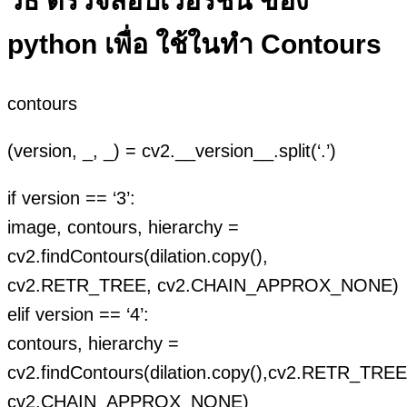
วิธี ตรวจสอบเวอร์ชั่น ของ
python เพื่อ ใช้ในทำ Contours
contours
(version, _, _) = cv2.__version__.split(‘.’)
if version == ‘3’:
image, contours, hierarchy =
cv2.findContours(dilation.copy(),
cv2.RETR_TREE, cv2.CHAIN_APPROX_NONE)
elif version == ‘4’:
contours, hierarchy =
cv2.findContours(dilation.copy(),cv2.RETR_TREE
cv2.CHAIN_APPROX_NONE)